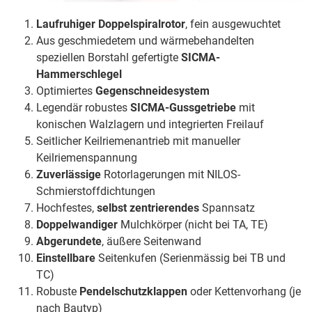
Laufruhiger Doppelspiralrotor
, fein ausgewuchtet
Aus geschmiedetem und wärmebehandelten
speziellen Borstahl gefertigte
SICMA-
Hammerschlegel
Optimiertes
Gegenschneidesystem
Legendär robustes
SICMA-Gussgetriebe
mit
konischen Walzlagern und integrierten Freilauf
Seitlicher Keilriemenantrieb mit manueller
Keilriemenspannung
Zuverlässige
Rotorlagerungen mit NILOS-
Schmierstoffdichtungen
Hochfestes,
selbst zentrierendes
Spannsatz
Doppelwandiger
Mulchkörper (nicht bei TA, TE)
Abgerundete
, äußere Seitenwand
Einstellbare
Seitenkufen (Serienmässig bei TB und
TC)
Robuste
Pendelschutzklappen
oder Kettenvorhang (je
nach Bautyp)