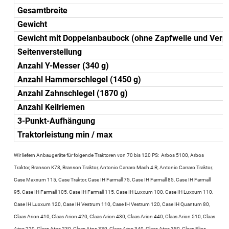
Gesamtbreite
Gewicht
Gewicht mit Doppelanbaubock (ohne Zapfwelle und Verp
Seitenverstellung
Anzahl Y-Messer (340 g)
Anzahl Hammerschlegel (1450 g)
Anzahl Zahnschlegel (1870 g)
Anzahl Keilriemen
3-Punkt-Aufhängung
Traktorleistung min / max
Wir liefern Anbaugeräte für folgende Traktoren von 70 bis 120 PS: Arbos 5100, Arbos
Traktor, Branson K78, Branson Traktor, Antonio Carraro Mach 4 R, Antonio Carraro Traktor,
Case Maxxum 115, Case Traktor, Case IH Farmall 75, Case IH Farmall 85, Case IH Farmall
95, Case IH Farmall 105, Case IH Farmall 115, Case IH Luxxum 100, Case IH Luxxum 110,
Case IH Luxxum 120, Case IH Vestrum 110, Case IH Vestrum 120, Case IH Quantum 80,
Claas Arion 410, Claas Arion 420, Claas Arion 430, Claas Arion 440, Claas Arion 510, Claas
Atos 220, Claas Atos 230, Claas Atos 330, Claas Atos 340, Claas Atos 350, Claas Elios