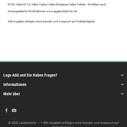
N104, Valtra N114, Valtra Traktor, Valtra Schlepper, Valtra Trekker - Wir liefern auch
Anbaugeräte für Großtraktoren
www.agglandtechnik.de
Alle Angaben erfolgen ohne Gewähr und Anspruch auf Vollständigkeit.
Logo AGG und Sie Haben Fragen?
Informationen
Mehr über
© AGG Landtechnik
• * Alle Angaben erfolgen ohne Gewähr und Anspruch auf