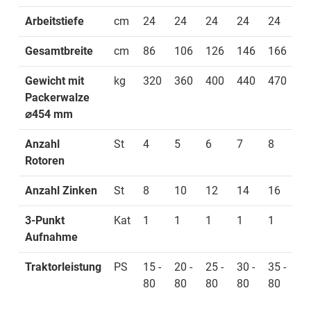
Arbeitstiefe
cm
24
24
24
24
24
2
Gesamtbreite
cm
86
106
126
146
166
1
Gewicht mit
kg
320
360
400
440
470
5
Packerwalze
⌀454 mm
Anzahl
St
4
5
6
7
8
9
Rotoren
Anzahl Zinken
St
8
10
12
14
16
1
3-Punkt
Kat
1
1
1
1
1
1
Aufnahme
Traktorleistung
PS
15 -
20 -
25 -
30 -
35 -
40
80
80
80
80
80
8