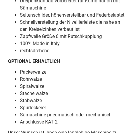
Dreipunktanbau vorbereitet für Kombination mit
Sämaschine
Seitenschilder, höhenverstellbar und Federbelastet
Schnellverstellung der Nivellierleiste die nahe an
den Kreiselzinken verbaut ist
Zapfwelle Größe 6 mit Rutschkupplung
100% Made in Italy
rechtsdrehend
OPTIONAL ERHÄLTLICH
Packerwalze
Rohrwalze
Spiralwalze
Stachelwalze
Stabwalze
Spurlockerer
Sämaschine pneumatisch oder mechanisch
Anschlüsse KAT 2
Unser Wunsch ist Ihnen eine langlebige Maschine zu