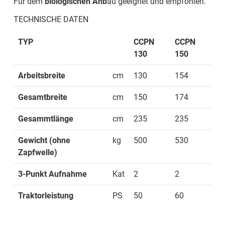
Für dem
biologischen Anb
au geeignet und empfohlen.
TECHNISCHE DATEN
TYP
CCPN
CCPN
130
150
Arbeitsbreite
cm
130
154
Gesamtbreite
cm
150
174
Gesammtlänge
cm
235
235
Gewicht (ohne
kg
500
530
Zapfwelle)
3-Punkt Aufnahme
Kat
2
2
Traktorleistung
PS
50
60