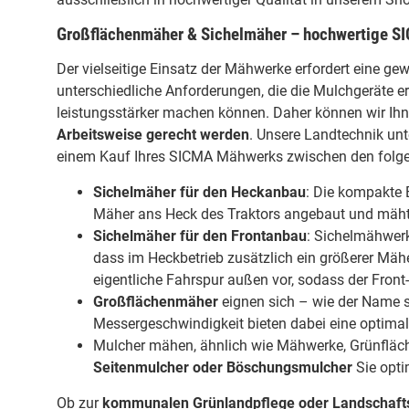
Großflächenmäher & Sichelmäher – hochwertige 
Der vielseitige Einsatz der Mähwerke erfordert eine ge
unterschiedliche Anforderungen, die die
Mulchgeräte
er
leistungsstärker machen können. Daher können wir Ihn
Arbeitsweise gerecht werden
. Unsere Landtechnik unt
einem Kauf Ihres SICMA Mähwerks zwischen den folge
Sichelmäher für den Heckanbau
: Die kompakte 
Mäher ans Heck des Traktors angebaut und mäht d
Sichelmäher für den Frontanbau
: Sichelmähwerk
dass im Heckbetrieb zusätzlich ein größerer Mähe
eigentliche Fahrspur außen vor, sodass der Front-
Großflächenmäher
eignen sich – wie der Name s
Messergeschwindigkeit bieten dabei eine optimale
Mulcher
mähen, ähnlich wie Mähwerke, Grünfläche
Seitenmulcher oder Böschungsmulcher
Sie opti
Ob zur
kommunalen Grünlandpflege oder Landschaft