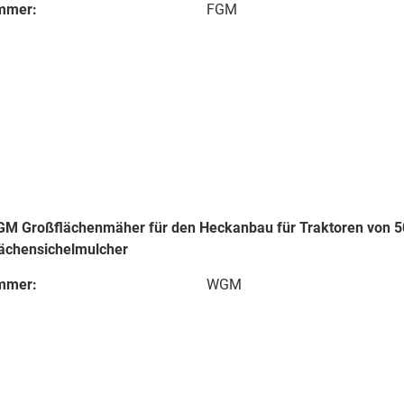
mmer:
FGM
 Großflächenmäher für den Heckanbau für Traktoren von 50
ächensichelmulcher
mmer:
WGM