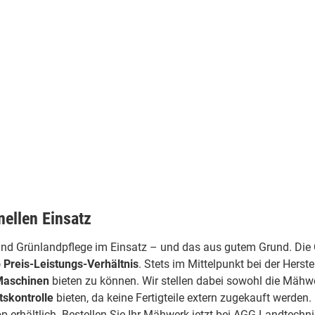
ellen Einsatz
und Grünlandpflege im Einsatz – und das aus gutem Grund. Die 
 Preis-Leistungs-Verhältnis
. Stets im Mittelpunkt bei der Herst
 Maschinen
bieten zu können. Wir stellen dabei sowohl die Mähwe
tskontrolle
bieten, da keine Fertigteile extern zugekauft werde
p erhältlich. Bestellen Sie Ihr Mähwerk jetzt bei AGG Landtechni