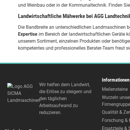
und Weinbau
oder in der
Kommunaltechnik
. Finden Si
Landwirtschaftliche Mähwerke bei AGG Landtechni
Die Bandbreite an unterschiedlichen
Landmaschinen be
Expertise
im Bereich der landwirtschaftlichen Geräte k
unserem Sortiment, einzelnen Produkten oder benötige
kompetentes und professionelles Berater-Team freut s
Informationen
Wir helfen dem Landwirt,
Meilensteine
die Erlöse zu steigern und
Wurzeln unse
den täglichen
Firmengrupp
Arbeitsaufwand zu
Qualität & Zer
reduzieren.
Forschung & 
Ersatzteile & 