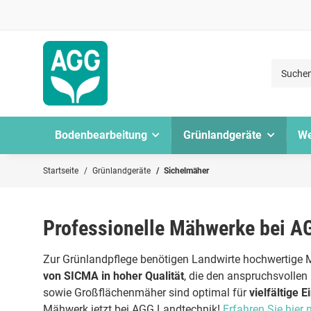
Bodenbearbeitung
Grünlandgeräte
We
Startseite
Grünlandgeräte
Sichelmäher
Professionelle Mähwerke bei A
Zur Grünlandpflege benötigen Landwirte hochwertige M
von SICMA in hoher Qualität
, die den anspruchsvolle
sowie Großflächenmäher sind optimal für
vielfältige 
Mähwerk jetzt bei AGG Landtechnik!
Erfahren Sie hier