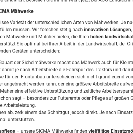
SICMA Mähwerke
wisse Varietät der unterschiedlichen Arten von Mähwerken. Je na
füllen müssen. Wir forschen stetig nach
innovativen Lösungen
en Mähwerke und Mulcher bieten, die Ihren
hohen landwirtscha
erstützt Sie optimal bei Ihrer Arbeit in der Landwirtschaft, der
nden Geräten unterscheiden:
Bauart der Sichelmähwerke macht das Mähwerk auch für Kleintra
amit je nach Arbeitsbreite die Fahrspur des Traktors und darü
e für den Frontanbau unterscheiden sich nicht grundlegend von
r angebracht werden kann, der eine größere Arbeitsbreite aufwe
Mäher eine effektive Unterstützung und zeitliche Arbeitsersparn
chon sagt – besonders zur Futterernte oder Pflege auf großen G
 Arbeitsleistung.
n ab, zerkleinern das Schnittgut jedoch direkt. Je nach Einsa
mal unterstützen.
spflege
– unsere SICMA Mähwerke finden
vielfältige Einsatzm